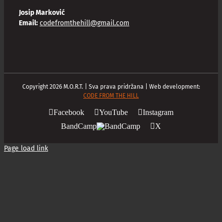
Josip Marković
Email:
codefromthehill@gmail.com
Copyright
2026
M.O.R.T. | Sva prava pridržana | Web development:
CODE FROM THE HILL
Facebook
YouTube
Instagram
BandCamp
X
Page load link