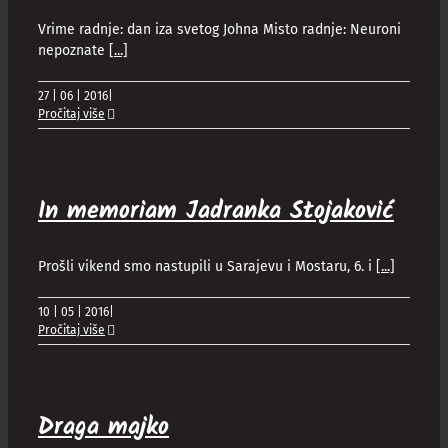
Vrime radnje: dan iza svetog Johna Misto radnje: Neuroni
nepoznate
[...]
27 | 06 | 2016
|
Pročitaj više
In memoriam Jadranka Stojaković
Prošli vikend smo nastupili u Sarajevu i Mostaru, 6. i
[...]
10 | 05 | 2016
|
Pročitaj više
Draga majko