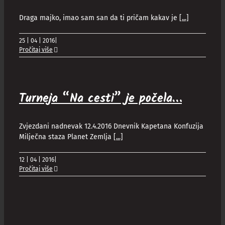
Draga majko, imao sam san da ti pričam kakav je
[...]
25 | 04 | 2016
|
Pročitaj više
Turneja “Na cesti” je počela…
Zvjezdani nadnevak 12.4.2016 Dnevnik Kapetana Konfuzija
Milječna staza Planet Zemlja
[...]
12 | 04 | 2016
|
Pročitaj više