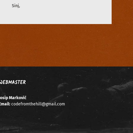
Sinj
,
WEBMASTER
Josip Marković
Email:
codefromthehill@gmail.com