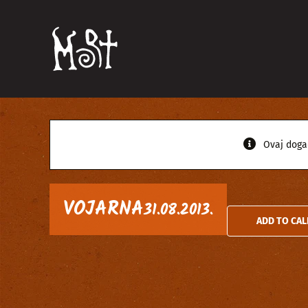
Skip
to
content
Ovaj doga
VOJARNA
31.08.2013.
ADD TO CA