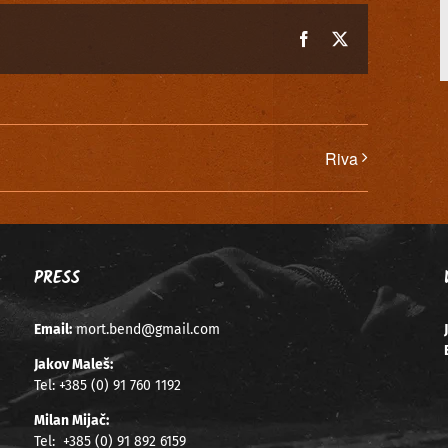
Facebook
X
Riva
PRESS
Email:
mort.bend@gmail.com
Jakov Maleš:
Tel:
+385 (0) 91 760 1192
Milan Mijač:
Tel:
+385 (0) 91 892 6159