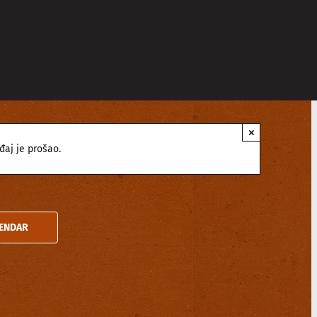
×
đaj je prošao.
LENDAR