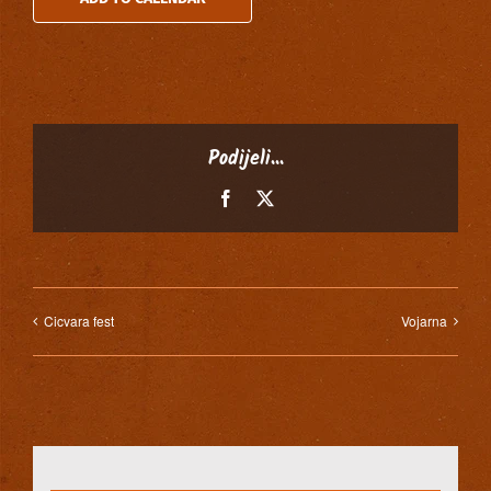
Podijeli...
Facebook
X
Cicvara fest
Vojarna