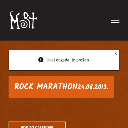
Skip
to
content
×
Ovaj događaj je prošao.
ROCK MARATHON
24.08.2013.
ADD TO CALENDAR