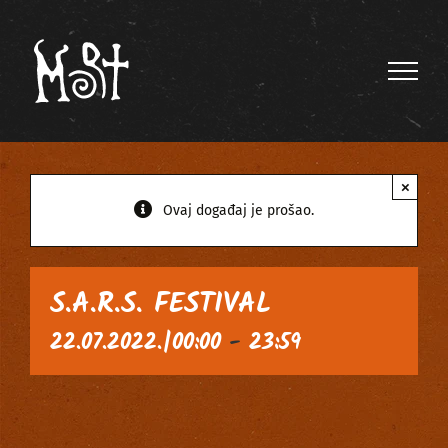
Skip
to
content
×
Ovaj događaj je prošao.
S.A.R.S. FESTIVAL
22.07.2022.|00:00
-
23:59