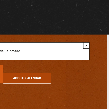
×
đaj je prošao.
ADD TO CALENDAR