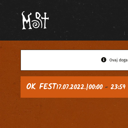
Skip
to
content
Ovaj doga
OK FEST
17.07.2022.|00:00
-
23:59