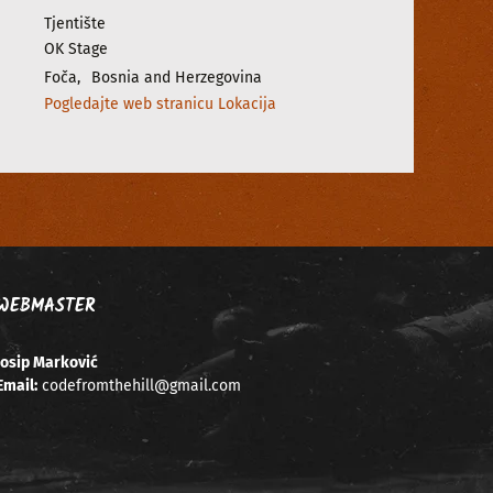
Tjentište
OK Stage
Foča
,
Bosnia and Herzegovina
Pogledajte web stranicu Lokacija
WEBMASTER
Josip Marković
Email:
codefromthehill@gmail.com