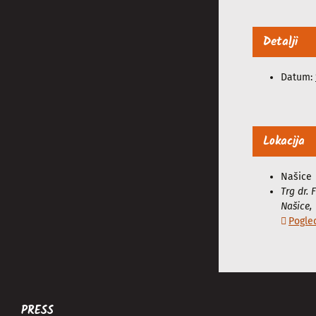
Detalji
Datum:
Lokacija
Našice
Trg dr.
Našice
,
Pogle
PRESS