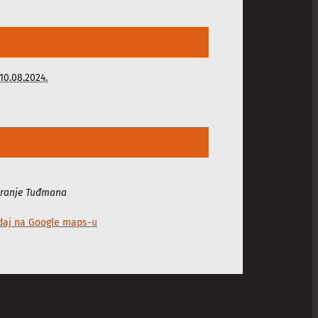
10.08.2024.
 Franje Tuđmana
daj na Google maps-u