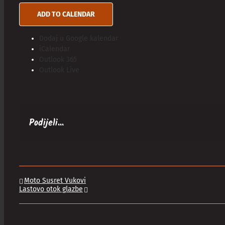
ADD TO CALENDAR
Dodaj u Google kalendar
iCalendar
Outlook 365
Outlook Live
Podijeli...
Moto Susret Vukovi
Lastovo otok glazbe