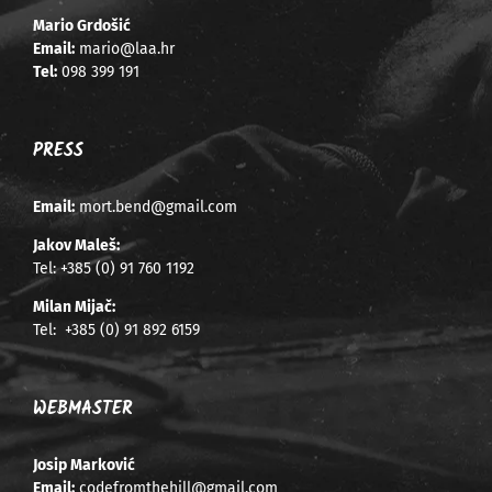
Mario Grdošić
Email:
mario@laa.hr
Tel:
098 399 191
PRESS
Email:
mort.bend@gmail.com
Jakov Maleš:
Tel:
+385 (0) 91 760 1192
Milan Mijač:
Tel:
+385 (0) 91 892 6159
WEBMASTER
Josip Marković
Email:
codefromthehill@gmail.com