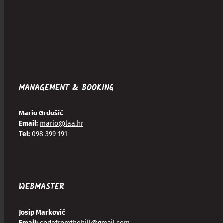
MANAGEMENT & BOOKING
Mario Grdošić
Email:
mario@laa.hr
Tel:
098 399 191
WEBMASTER
Josip Marković
Email:
codefromthehill@gmail.com