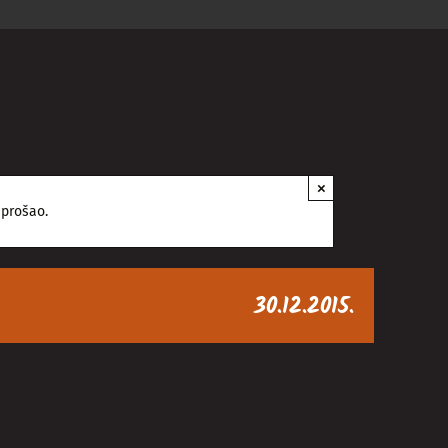
×
 prošao.
30.12.2015.