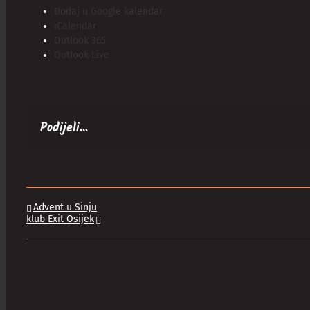
Dodaj u Google kalendar
iCalendar
Outlook 365
Outlook Live
Podijeli...
Advent u Sinju
klub Exit Osijek