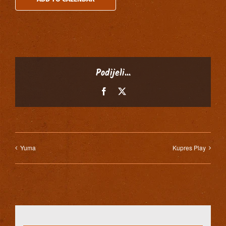
Podijeli...
Facebook
X
Yuma
Kupres Play