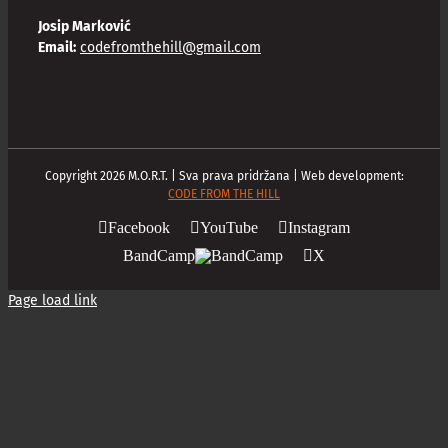
Josip Marković
Email:
codefromthehill@gmail.com
Copyright
2026
M.O.R.T. | Sva prava pridržana | Web development:
CODE FROM THE HILL
Facebook
YouTube
Instagram
BandCamp
X
Page load link