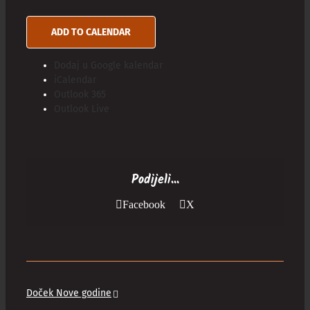
ADD TO CALENDAR
Dodaj u Google kalendar
iCalendar
Outlook 365
Outlook Live
Podijeli...
Facebook
X
Doček Nove godine