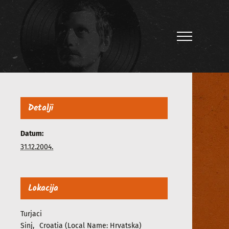
Detalji
Datum:
31.12.2004.
Lokacija
Turjaci
Sinj
,
Croatia (Local Name: Hrvatska)