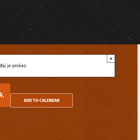
×
đaj je prošao.
4.
ADD TO CALENDAR