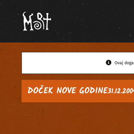
Skip
to
content
Ovaj doga
DOČEK NOVE GODINE
31.12.200