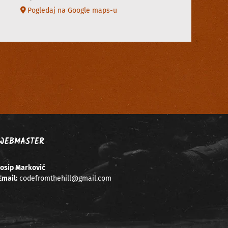
Pogledaj na Google maps-u
WEBMASTER
Josip Marković
Email:
codefromthehill@gmail.com