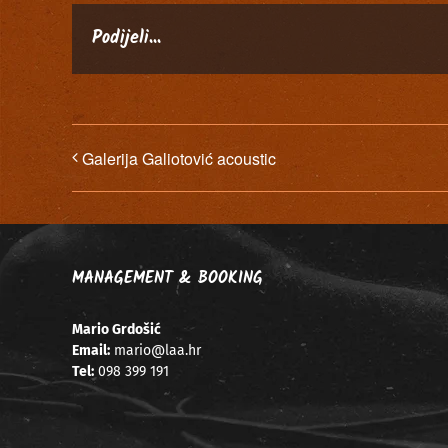
Podijeli...
Galerija Galiotović acoustic
MANAGEMENT & BOOKING
Mario Grdošić
Email:
mario@laa.hr
Tel:
098 399 191