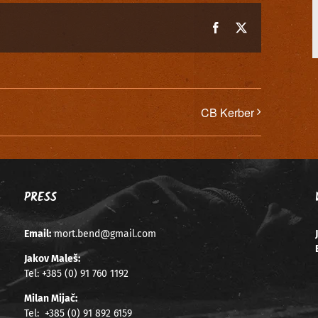
Facebook
X
CB Kerber
PRESS
Email:
mort.bend@gmail.com
Jakov Maleš:
Tel:
+385 (0) 91 760 1192
Milan Mijač:
Tel:
+385 (0) 91 892 6159