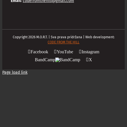
Email:
codefromthehill@gmail.com
Copyright
2026
M.O.R.T. | Sva prava pridržana | Web development:
CODE FROM THE HILL
Facebook
YouTube
Instagram
BandCamp
X
Page load link