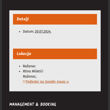
Detalji
Datum:
20.07.2024.
Lokacija
Ražanac
Rtina Miletići
Ražanac
,
Pogledaj na Google maps-u
MANAGEMENT & BOOKING