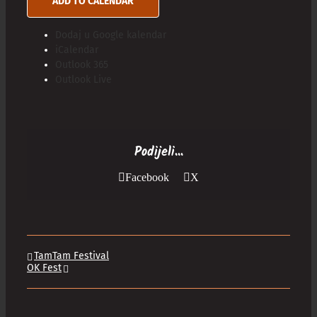
ADD TO CALENDAR
Dodaj u Google kalendar
iCalendar
Outlook 365
Outlook Live
Podijeli...
Facebook
X
TamTam Festival
OK Fest