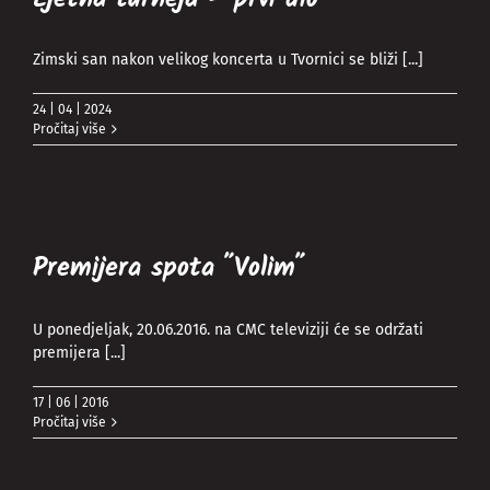
Zimski san nakon velikog koncerta u Tvornici se bliži
[...]
24 | 04 | 2024
Pročitaj više
Premijera spota ˝Volim˝
U ponedjeljak, 20.06.2016. na CMC televiziji će se održati
premijera
[...]
17 | 06 | 2016
Pročitaj više