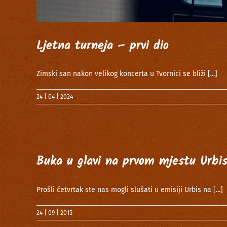
Ljetna turneja – prvi dio
Zimski san nakon velikog koncerta u Tvornici se bliži
[...]
24 | 04 | 2024
Buka u glavi na prvom mjestu Urbi
Prošli četvrtak ste nas mogli slušati u emisiji Urbis na
[...]
24 | 09 | 2015