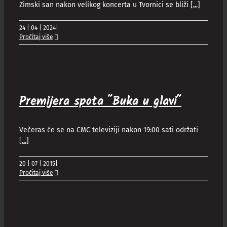
Zimski san nakon velikog koncerta u Tvornici se bliži
[...]
24 | 04 | 2024
|
Pročitaj više
Premijera spota ˝Buka u glavi˝
Večeras će se na CMC televiziji nakon 19:00 sati održati
[...]
20 | 07 | 2015
|
Pročitaj više