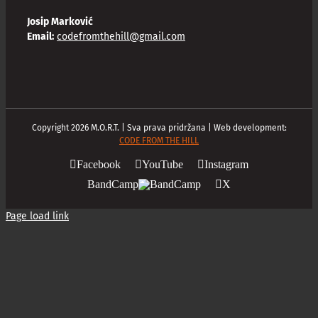
Josip Marković
Email:
codefromthehill@gmail.com
Copyright
2026
M.O.R.T. | Sva prava pridržana | Web development:
CODE FROM THE HILL
Facebook
YouTube
Instagram
BandCamp
X
Page load link