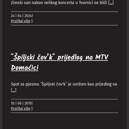
Zimski san nakon velikog koncerta u Tvornici se bliži
[...]
24 | 04 | 2024
|
Pročitaj više
˝Špiljski čov’k˝ prijedlog na MTV
Domaćici
Spot za pjesmu ˝Špiljski čov'k˝ je uvršten kao prijedlog na
[...]
10 | 06 | 2015
|
Pročitaj više