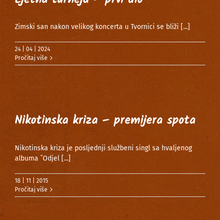
Zimski san nakon velikog koncerta u Tvornici se bliži
[...]
24 | 04 | 2024
Pročitaj više
Nikotinska kriza – premijera spota
Nikotinska kriza je posljednji službeni singl sa hvaljenog
albuma ˝Odjel
[...]
18 | 11 | 2015
Pročitaj više