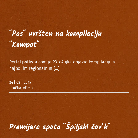
˝Pas˝ uvršten na kompilaciju
˝Kompot˝
Portal potlista.com je 23. ožujka objavio kompilaciju s
najboljim regionalnim
[...]
24 | 03 | 2015
Pročitaj više
Premijera spota ˝Špiljski čov’k˝