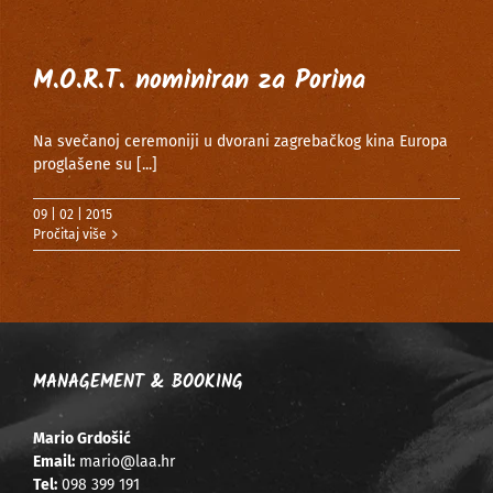
M.O.R.T. nominiran za Porina
Na svečanoj ceremoniji u dvorani zagrebačkog kina Europa
proglašene su
[...]
09 | 02 | 2015
Pročitaj više
MANAGEMENT & BOOKING
Mario Grdošić
Email:
mario@laa.hr
Tel:
098 399 191