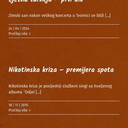
Zimski san nakon velikog koncerta u Tvornici se bliži
[...]
24 | 04 | 2024
Pročitaj više
Nikotinska kriza – premijera spota
Nikotinska kriza je posljednji službeni singl sa hvaljenog
albuma ˝Odjel
[...]
18 | 11 | 2015
Pročitaj više