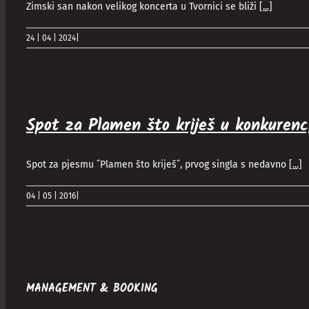
Zimski san nakon velikog koncerta u Tvornici se bliži
[...]
24 | 04 | 2024
|
Spot za Plamen što kriješ u konkurencij
Spot za pjesmu ˝Plamen što kriješ˝, prvog singla s nedavno
[...]
04 | 05 | 2016
|
MANAGEMENT & BOOKING