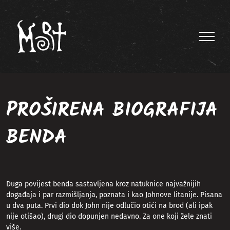
Skip
to
content
PROŠIRENA BIOGRAFIJA
BENDA
Duga povijest benda sastavljena kroz natuknice najvažnijih
događaja i par razmišljanja, poznata i kao Johnove litanije. Pisana
u dva puta. Prvi dio dok John nije odlučio otići na brod (ali ipak
nije otišao), drugi dio dopunjen nedavno. Za one koji žele znati
više.