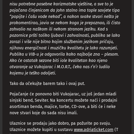
nisu potrebne posebne karizmatske vještine, a sve to je
pojačano činjenicom da John stalno ima tople savjete tipa
“popijte i čašu vode nekad”, a nakon svake stvari nešto je
prokomentirao, javio se nekom koga je prepoznao, ili čisto
zahvalio na naškom ili nekom stranom jeziku. Kad s
pozornice pršti toliko ljubavi i zahvalnosti, publika se lako
zarazi i više nije bitno kojim službenim jezikom pričaju,
njihovu energičnost i muzičku kvalitetu je lako razumjeti.
Publika u VIB-u je odgovorila kako najbolje zna – plesom.
Ako će ostatak sezone biti iole kvalitetan kao njeno
otvaranje uz Vukojarac i M.O.R.T., čeka nas r’n’r ludilo
kojemu je teško odoljeti.
Tako da očekujte barem tako i ovaj put.
Pojačanje će ponovno biti Vukojarac, uz još jedan mladi
sinjski bend, Seviter. Na koncertu možete naći i prodajni
asortiman benda, majice, torbe, CD-ove, a biti će i neke
nove stvari koje do sada nisu imali.
Ulaznice se prodaju jako dobro, pa požurite po svoju.
Ulaznice možete kupiti u sustavu
www.adriaticket.com
(T