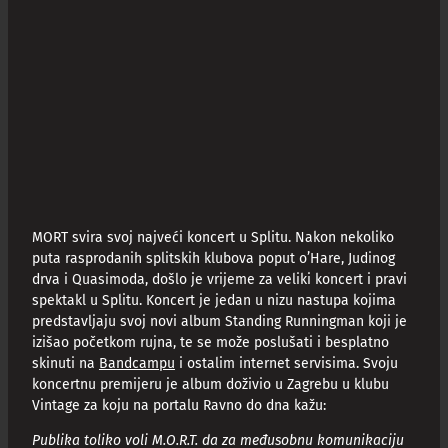
MORT svira svoj najveći koncert u Splitu. Nakon nekoliko
puta rasprodanih splitskih klubova poput o’Hare, Judinog
drva i Quasimoda, došlo je vrijeme za veliki koncert i pravi
spektakl u Splitu. Koncert je jedan u nizu nastupa kojima
predstavljaju svoj novi album Standing Runningman koji je
izišao početkom rujna, te se može poslušati i besplatno
skinuti na
Bandcampu
i ostalim internet servisima. Svoju
koncertnu premijeru je album doživio u Zagrebu u klubu
Vintage za koju na portalu Ravno do dna kažu:
Publika toliko voli M.O.R.T. da za međusobnu komunikaciju