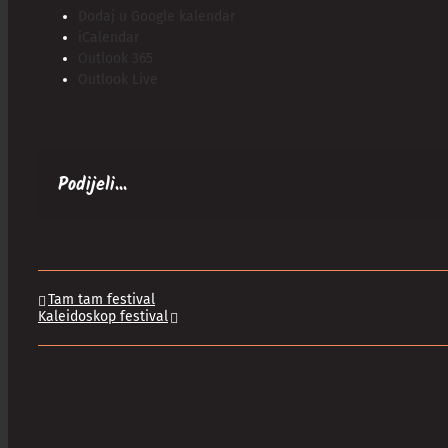
Dodaj u Google kalendar
iCalendar
Outlook 365
Outlook Live
Podijeli...
Tam tam festival
Kaleidoskop festival