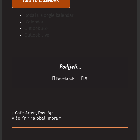
ADD TO CALENDAR
Dodaj u Google kalendar
iCalendar
Outlook 365
Outlook Live
Podijeli...
Facebook
X
Cafe Artist, Posušje
Više r’n’r na obali mora