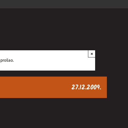
×
 prošao.
27.12.2009.