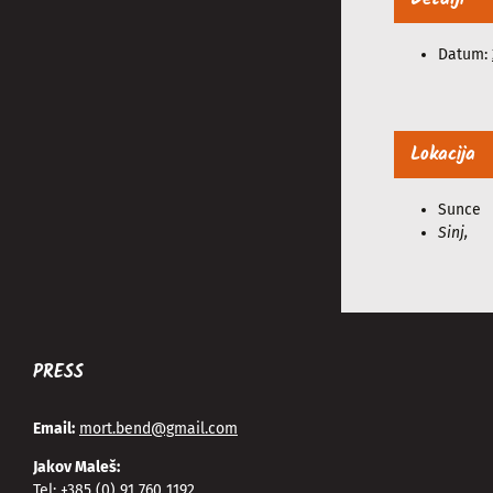
Datum:
Lokacija
Sunce
Sinj
,
PRESS
Email:
mort.bend@gmail.com
Jakov Maleš:
Tel:
+385 (0) 91 760 1192