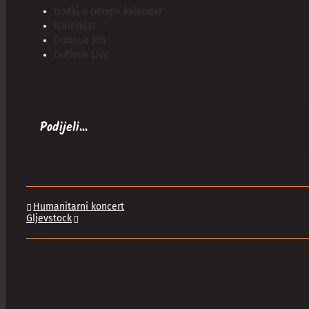
Dodaj u Google kalendar
iCalendar
Outlook 365
Outlook Live
Podijeli...
Humanitarni koncert
Gljevstock