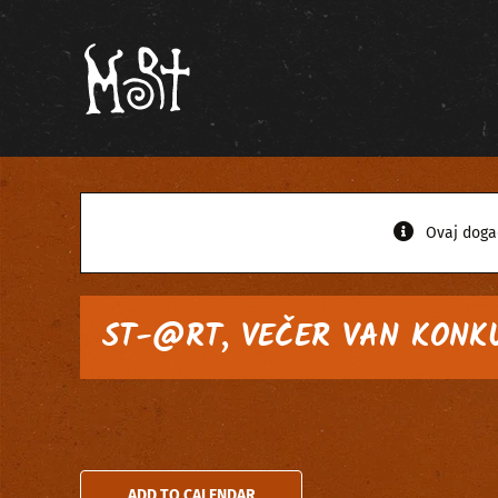
Skip
to
content
Ovaj doga
ST-@RT, VEČER VAN KONK
ADD TO CALENDAR