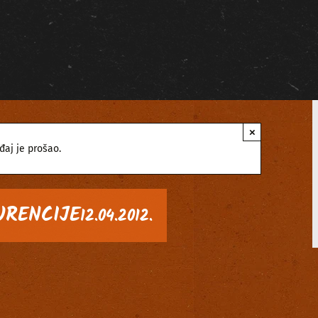
×
đaj je prošao.
URENCIJE
12.04.2012.