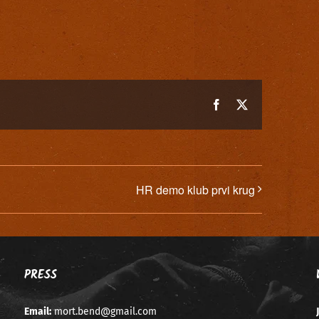
Facebook
X
HR demo klub prvi krug
PRESS
Email:
mort.bend@gmail.com