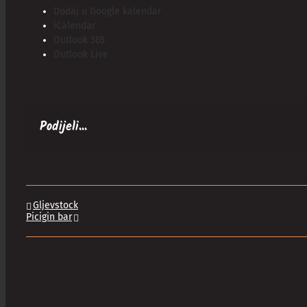
Dodaj u Google kalendar
iCalendar
Outlook 365
Outlook Live
Podijeli...
Gljevstock
Picigin bar