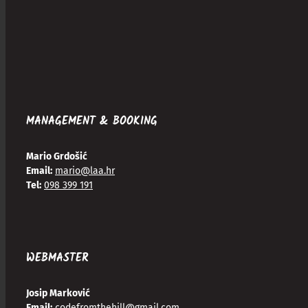
MANAGEMENT & BOOKING
Mario Grdošić
Email:
mario@laa.hr
Tel:
098 399 191
WEBMASTER
Josip Marković
Email:
codefromthehill@gmail.com