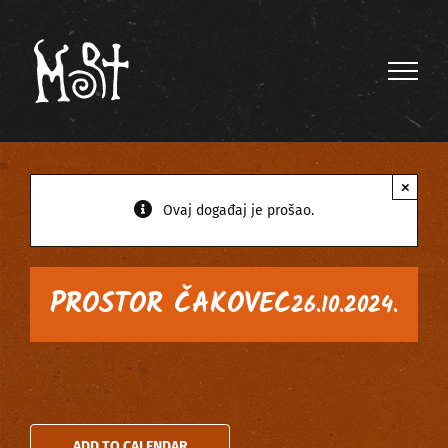
Skip
to
content
×
Ovaj događaj je prošao.
PROSTOR ČAKOVEC
26.10.2024.
ADD TO CALENDAR