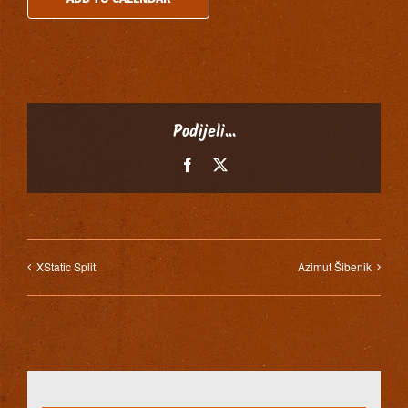
Podijeli...
Facebook
X
XStatic Split
Azimut Šibenik