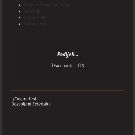
Dodaj u Google kalendar
iCalendar
Outlook 365
Outlook Live
Podijeli...
Facebook
X
Cugare fest
Dozvoljeni četvrtak