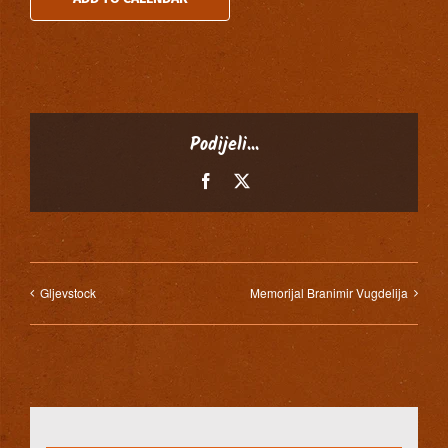
Podijeli...
Facebook
X
Gljevstock
Memorijal Branimir Vugdelija