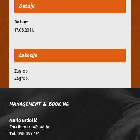
Detalji
Datum:
17.06.2011.
Lokacija
Zagreb
Zagreb
,
MANAGEMENT & BOOKING
Mario Grdošić
Email:
mario@laa.hr
Tel:
098 399 191