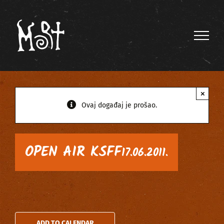
Skip
to
content
×
Ovaj događaj je prošao.
OPEN AIR KSFF
17.06.2011.
ADD TO CALENDAR