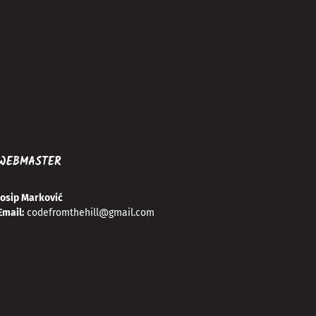
WEBMASTER
Josip Marković
Email:
codefromthehill@gmail.com