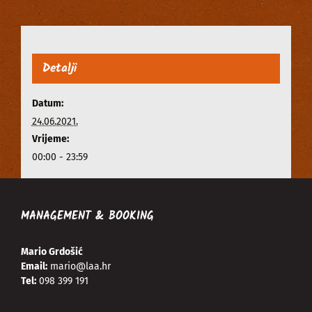
Detalji
Datum:
24.06.2021.
Vrijeme:
00:00 - 23:59
MANAGEMENT & BOOKING
Mario Grdošić
Email:
mario@laa.hr
Tel:
098 399 191