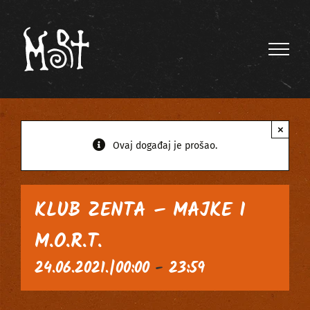
Skip
to
content
×
Ovaj događaj je prošao.
KLUB ZENTA – MAJKE I
M.O.R.T.
24.06.2021.|00:00
-
23:59