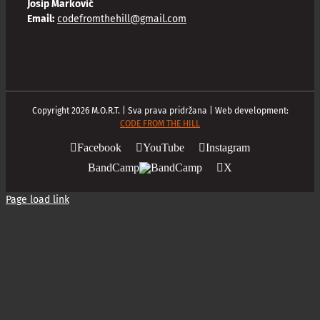
Josip Marković
Email:
codefromthehill@gmail.com
Copyright
2026
M.O.R.T. | Sva prava pridržana | Web development:
CODE FROM THE HILL
Facebook
YouTube
Instagram
BandCamp
X
Page load link