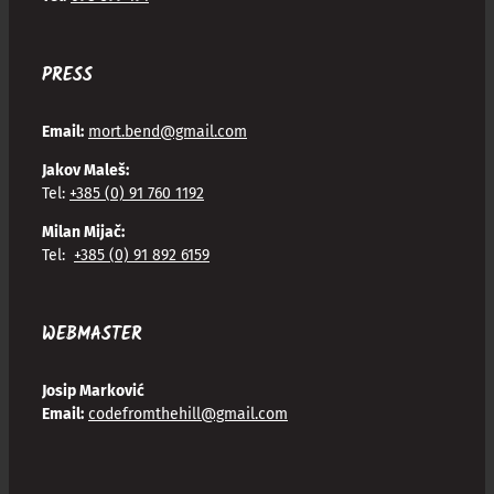
PRESS
Email:
mort.bend@gmail.com
Jakov Maleš:
Tel:
+385 (0) 91 760 1192
Milan Mijač:
Tel:
+385 (0) 91 892 6159
WEBMASTER
Josip Marković
Email:
codefromthehill@gmail.com