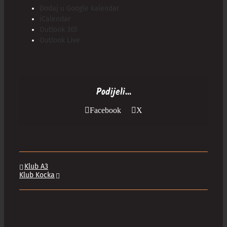
Dodaj u Google kalendar
iCalendar
Outlook 365
Outlook Live
Podijeli...
Facebook
X
Klub A3
Klub Kocka