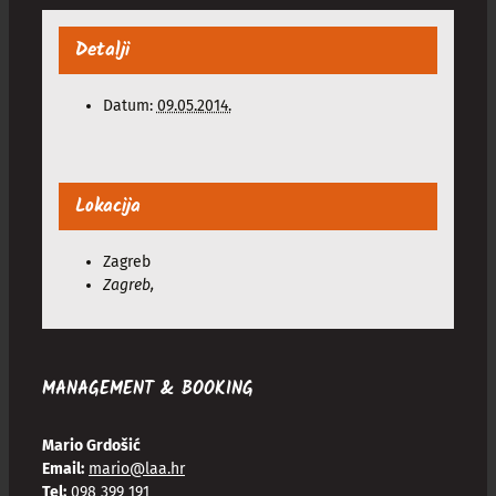
Detalji
Datum:
09.05.2014.
Lokacija
Zagreb
Zagreb
,
MANAGEMENT & BOOKING
Mario Grdošić
Email:
mario@laa.hr
Tel:
098 399 191