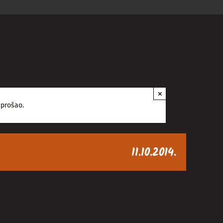
×
 prošao.
11.10.2014.