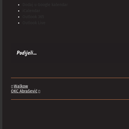
Dodaj u Google kalendar
iCalendar
Outlook 365
Outlook Live
Podijeli...
Walkow
OKC Abrašević