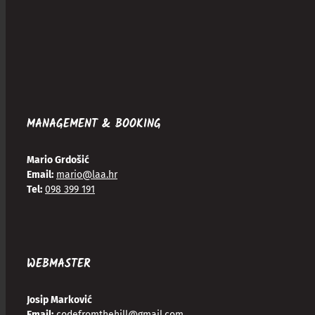
MANAGEMENT & BOOKING
Mario Grdošić
Email:
mario@laa.hr
Tel:
098 399 191
WEBMASTER
Josip Marković
Email:
codefromthehill@gmail.com