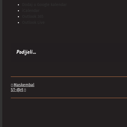
Dodaj u Google kalendar
iCalendar
Outlook 365
Outlook Live
Podijeli...
Maskembal
ST-@rt