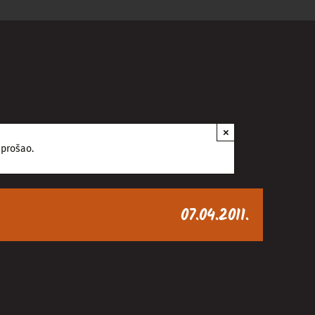
×
 prošao.
07.04.2011.