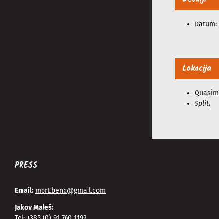
Datum:
Lokacija
Quasim
Split
,
PRESS
Email:
mort.bend@gmail.com
Jakov Maleš:
Tel:
+385 (0) 91 760 1192