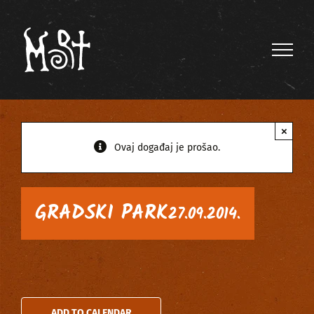
Skip
to
content
×
Ovaj događaj je prošao.
GRADSKI PARK
27.09.2014.
ADD TO CALENDAR