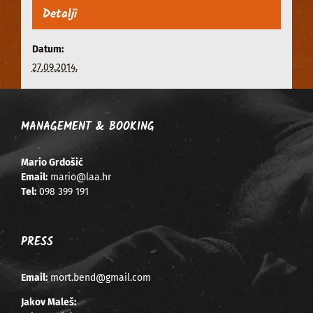
Detalji
Datum:
27.09.2014.
MANAGEMENT & BOOKING
Mario Grdošić
Email:
mario@laa.hr
Tel:
098 399 191
PRESS
Email:
mort.bend@gmail.com
Jakov Maleš: