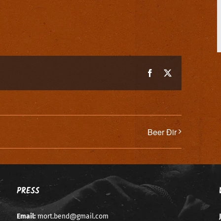
Facebook
X
Beer Đir
PRESS
Email:
mort.bend@gmail.com