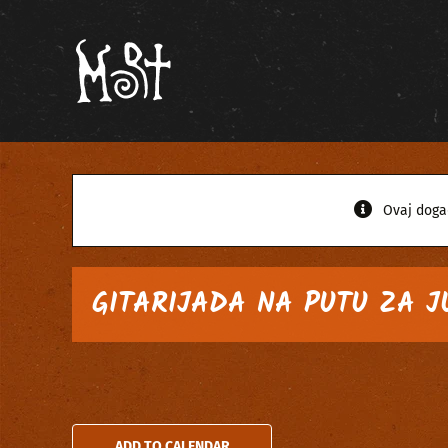
Skip
to
content
Ovaj doga
GITARIJADA NA PUTU ZA J
ADD TO CALENDAR