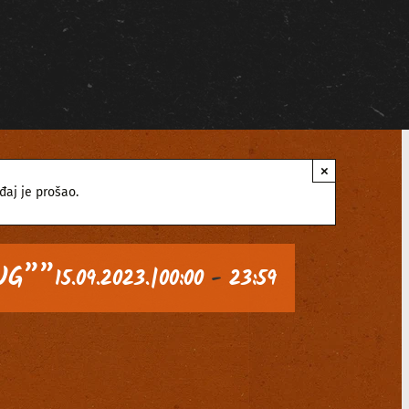
×
đaj je prošao.
UG””
15.09.2023.|00:00
-
23:59