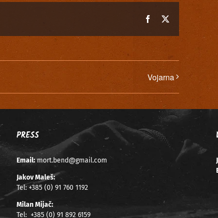
Facebook
X
Vojarna
PRESS
Email:
mort.bend@gmail.com
Jakov Maleš:
Tel:
+385 (0) 91 760 1192
Milan Mijač:
Tel:
+385 (0) 91 892 6159