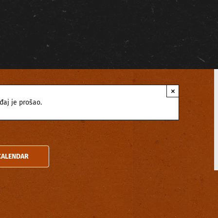
×
đaj je prošao.
CALENDAR