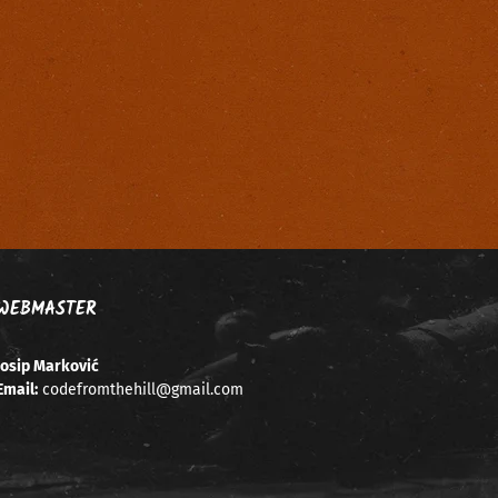
WEBMASTER
Josip Marković
Email:
codefromthehill@gmail.com