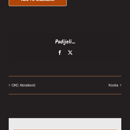
Podijeli...
Facebook
X
OKC Abrašević
Kocka