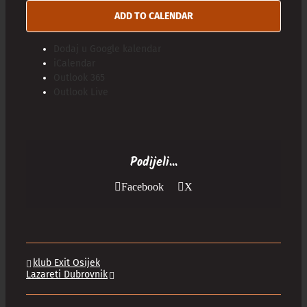
ADD TO CALENDAR
Dodaj u Google kalendar
iCalendar
Outlook 365
Outlook Live
Podijeli...
Facebook
X
klub Exit Osijek
Lazareti Dubrovnik