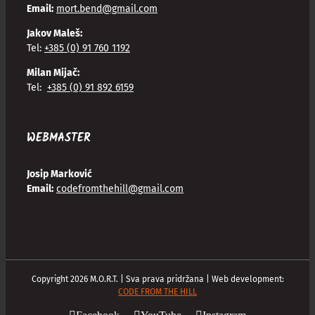
Email:
mort.bend@gmail.com
Jakov Maleš:
Tel:
+385 (0) 91 760 1192
Milan Mijač:
Tel:
+385 (0) 91 892 6159
WEBMASTER
Josip Marković
Email:
codefromthehill@gmail.com
Copyright
2026
M.O.R.T. | Sva prava pridržana | Web development:
CODE FROM THE HILL