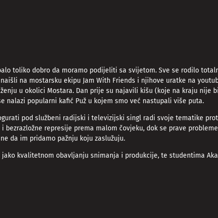
palo toliko dobro da moramo podijeliti sa svijetom. Sve se rodilo tot
o naišli na mostarsku ekipu Jam With Friends i njihove uratke na youtub
nju u okolici Mostara. Dan prije su najavili kišu (koje na kraju nije b
se nalazi popularni kafić Puž u kojem smo već nastupali više puta.
rati pod službeni radijski i televizijski singl radi svoje tematike pro
e i bezrazložne represije prema malom čovjeku, dok se prave problem
čine da im pridamo pažnju koju zaslužuju.
ako kvalitetnom obavljanju snimanja i produkcije, te studentima Akade