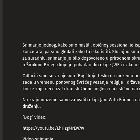
Snimanje jednog, kako smo mislili, običnog sessiona, je is
koncerata, pa smo gledali kako to iskoristiti. Slučajno sm
za suradnju, snimanje je bilo dogovoreno u prirodnom okruže
u Širokom Brijegu koju je pohađao dio ekipe JWF i uz koju 
Odlučili smo se za pjesmu ˝Bog˝ koju teško da možemo progu
sada u vremenu ponovnog čvršćeg vezanja religije i držav
kocke koje neće izaći kao službeni singlovi naći slične na
Na kraju možemo samo zahvaliti ekipi Jam With Friends na j
druženju.
˝Bog˝ video:
https://youtu.be/LhHzgMrEw7w
Video snimanja: