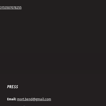
63153507078255
PRESS
Email:
mort.bend@gmail.com