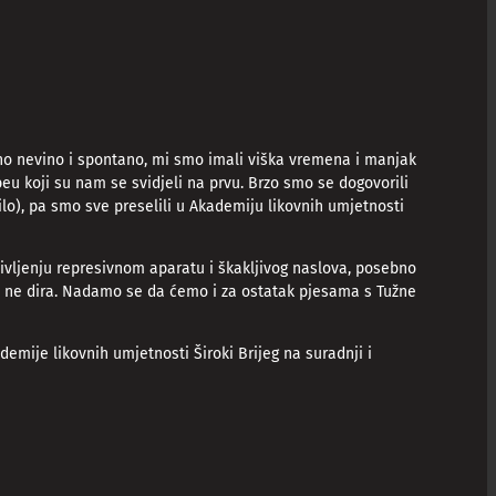
alno nevino i spontano, mi smo imali viška vremena i manjak
eu koji su nam se svidjeli na prvu. Brzo smo se dogovorili
ilo), pa smo sve preselili u Akademiju likovnih umjetnosti
tivljenju represivnom aparatu i škakljivog naslova, posebno
e ne dira. Nadamo se da ćemo i za ostatak pjesama s Tužne
mije likovnih umjetnosti Široki Brijeg na suradnji i