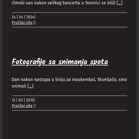
Zimski san nakon velikog koncerta u Tvornici se bliži
[...]
24 | 04 | 2024
|
Pročitaj više
Fotografije sa snimanja spota
Dan nakon nastupa u Sinju za maskembal, 18.veljače, smo
snimali
[...]
12 | 03 | 2015
|
Pročitaj više