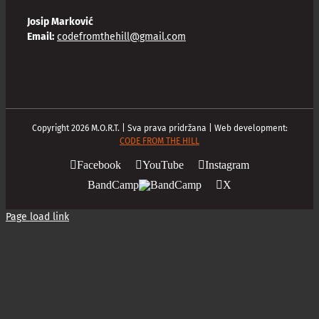
Josip Marković
Email:
codefromthehill@gmail.com
Copyright
2026
M.O.R.T. | Sva prava pridržana | Web development:
CODE FROM THE HILL
Facebook
YouTube
Instagram
BandCamp
X
Page load link